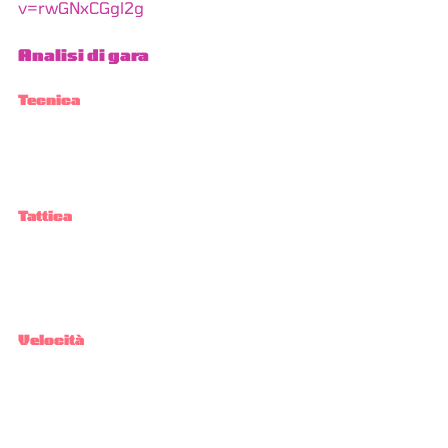
v=rwGNxCGgl2g
Analisi di gara
Tecnica
Tattica
Velocità