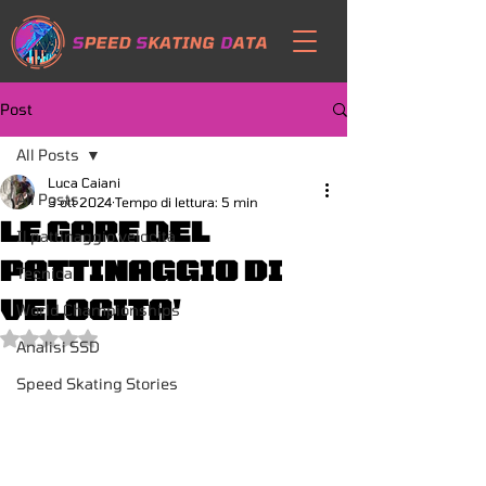
Post
All Posts
Luca Caiani
All Posts
3 ott 2024
Tempo di lettura: 5 min
LE GARE DEL
Il pattinaggio velocità
PATTINAGGIO DI
Tecnica
VELOCITA'
World Championships
Valutazione NaN stelle su 5.
Analisi SSD
Speed Skating Stories