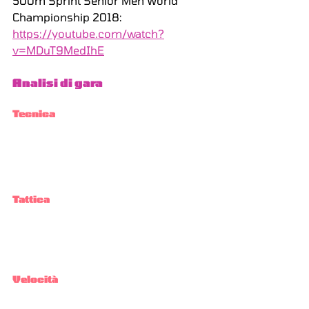
500m Sprint Senior Men World 
Championship 2018: 
https://youtube.com/watch?
v=MDuT9MedIhE
Analisi di gara
Tecnica
Tattica
Velocità