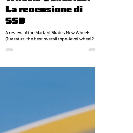
Mariani Skates Now
Wheels Quaestus:
La recensione di
SSD
A review of the Mariani Skates Now Wheels
Quaestus, the best overall tope-level wheel?