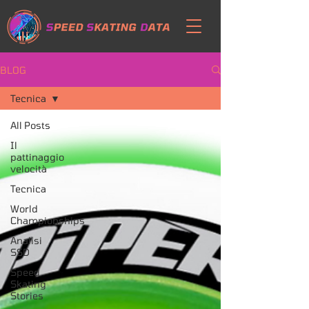
BLOG
Tecnica
All Posts
Il
pattinaggio
velocità
Tecnica
World
Championships
Analisi
SSD
Speed
Skating
Stories