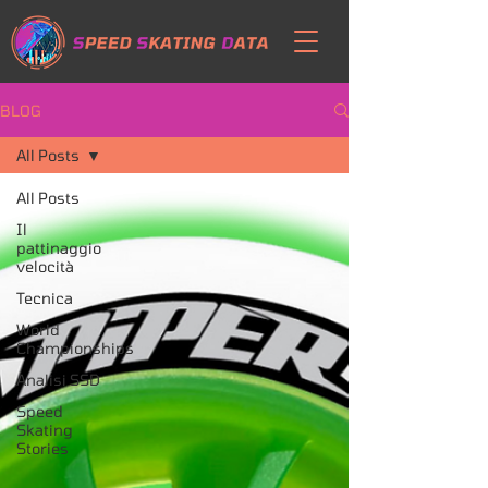
BLOG
All Posts
All Posts
Il
pattinaggio
velocità
Tecnica
World
Championships
Analisi SSD
Speed
Skating
Stories