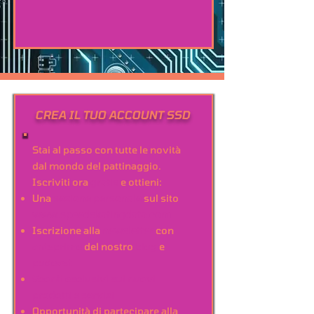
CREA IL TUO ACCOUNT SSD
Stai al passo con tutte le novità
dal mondo del pattinaggio.
Iscriviti ora
gratis
e ottieni:
Una
sezione personale
sul sito
www.speedskatingdata.com
Iscrizione alla
newsletter
con
anteprime
del nostro
blog
e
podcast
Sconti esclusivi sui nuovi
prodotti e servizi
Opportunità di partecipare alla