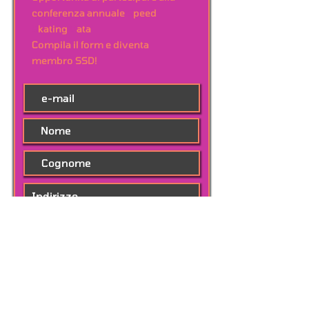
conferenza annuale
S
peed
S
kating
D
ata
Compila il form e diventa
membro SSD!
Iscriviti Ora!