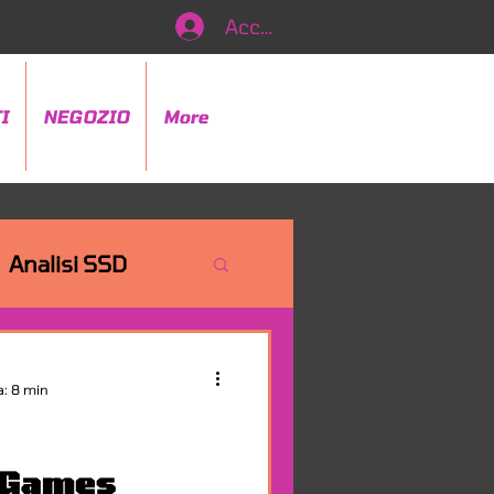
Accedi
I
NEGOZIO
More
Analisi SSD
a: 8 min
 Games