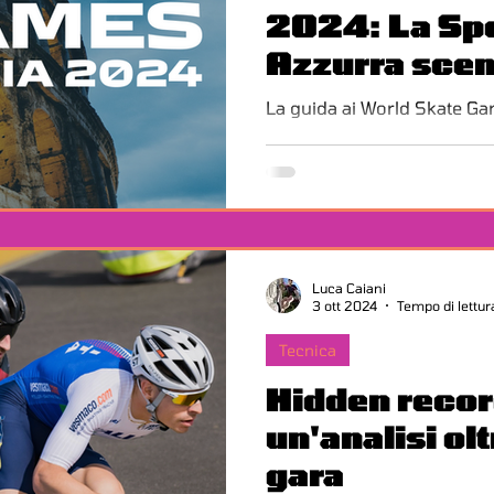
2024: La Sp
Azzurra scend
Pescara!
La guida ai World Skate G
Luca Caiani
3 ott 2024
Tempo di lettur
Tecnica
Hidden recor
un'analisi olt
gara