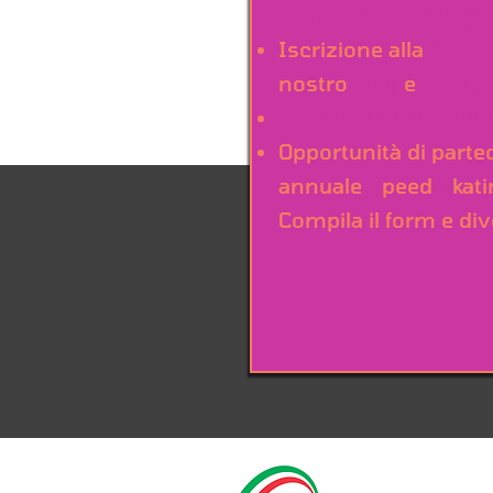
www.speedskatingd
Iscrizione alla
newsl
nostro
blog
e
podcas
Sconti esclusivi sui 
Opportunità di parte
annuale
S
peed
S
kat
Compila il form e d