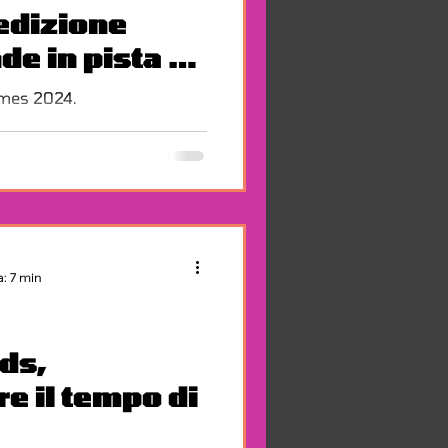
edizione
e in pista a
ames 2024.
a: 7 min
ds,
re il tempo di