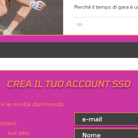
Perché il tempo di gara è
non l'unico per valutare u
CREA IL TUO ACCOUNT SSD
tte le novità dal mondo
ttieni:
ale
sul sito