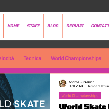
HOME
STAFF
BLOG
SERVIZI
CONTATT
elocità
Tecnica
World Championships
Andrea Cubranich
3 ott 2024
Tempo di lettur
World Championships
World Skate