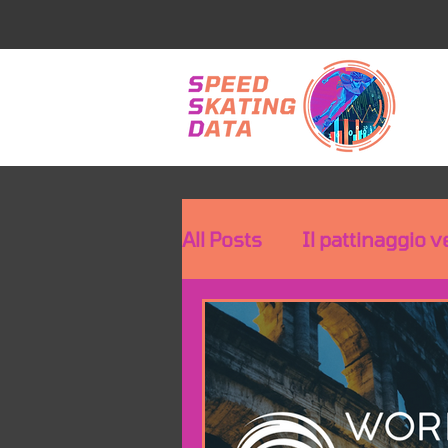
All Posts
Il pattinaggio v
Speed Skating Stories