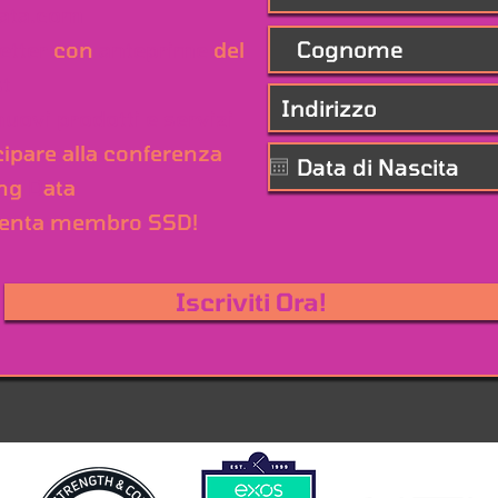
ata.com
etter
con
anteprime
del
t
nuovi prodotti e servizi
cipare alla conferenza
ing
D
ata
iventa membro SSD!
Iscriviti Ora!