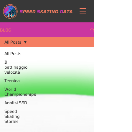
BLOG
All Posts
All Posts
Il
pattinaggio
velocità
Tecnica
World
Championships
Analisi SSD
Speed
Skating
Stories