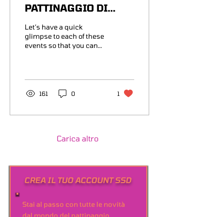
PATTINAGGIO DI
VELOCITA'
Let’s have a quick
glimpse to each of these
events so that you can
start understanding
more about the inline
speed skating world.
161
0
1
Carica altro
CREA IL TUO ACCOUNT SSD
Stai al passo con tutte le novità
dal mondo del pattinaggio.