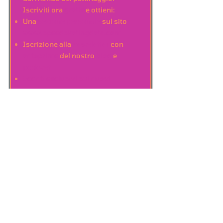
Iscriviti ora
gratis
e ottieni:
Una
sezione personale
sul sito
www.speedskatingdata.com
Iscrizione alla
newsletter
con
anteprime
del nostro
blog
e
podcast
Sconti esclusivi sui nuovi
prodotti e servizi
Opportunità di partecipare alla
conferenza annuale
S
peed
S
kating
D
ata
Compila il form e diventa
membro SSD!