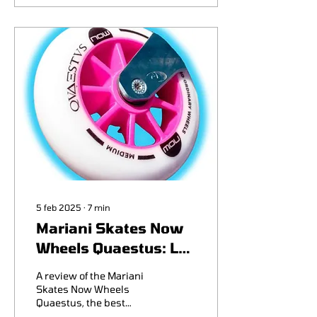
5 feb 2025
∙
7
min
Mariani Skates Now
Wheels Quaestus: La
recensione di SSD
A review of the Mariani
Skates Now Wheels
Quaestus, the best
overall tope-level wheel?