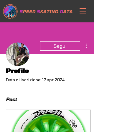
Altre azioni
Segui
Redattore
Profilo
Luca Caiani
Data di iscrizione: 17 apr 2024
SSD Founder
Post