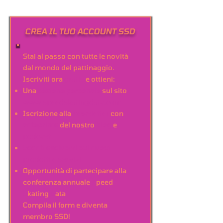
CREA IL TUO ACCOUNT SSD
Stai al passo con tutte le novità
dal mondo del pattinaggio.
Iscriviti ora
gratis
e ottieni:
Una
sezione personale
sul sito
www.speedskatingdata.com
Iscrizione alla
newsletter
con
anteprime
del nostro
blog
e
podcast
Sconti esclusivi sui nuovi
prodotti e servizi
Opportunità di partecipare alla
conferenza annuale
S
peed
S
kating
D
ata
Compila il form e diventa
membro SSD!