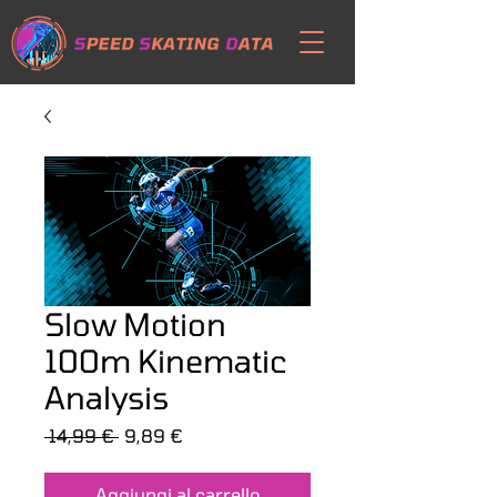
Slow Motion
100m Kinematic
Analysis
Prezzo
Prezzo
 14,99 € 
9,89 €
regolare
scontato
Aggiungi al carrello