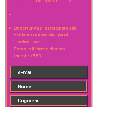
anteprime
del nostro
blog
e
podcast
Sconti esclusivi sui nuovi
prodotti e servizi
Opportunità di partecipare alla
conferenza annuale
S
peed
S
kating
D
ata
Compila il form e diventa
membro SSD!