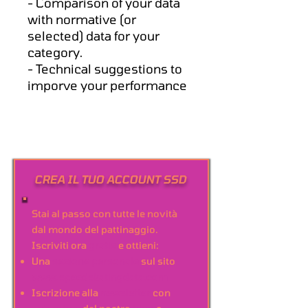
- Comparison of your data
with normative (or
selected) data for your
category.
- Technical suggestions to
imporve your performance
CREA IL TUO ACCOUNT SSD
Stai al passo con tutte le novità
dal mondo del pattinaggio.
Iscriviti ora
gratis
e ottieni:
Una
sezione personale
sul sito
www.speedskatingdata.com
Iscrizione alla
newsletter
con