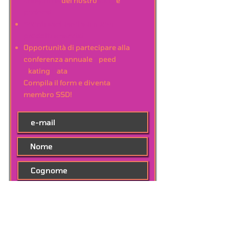
anteprime
del nostro
blog
e
podcast
Sconti esclusivi sui nuovi
prodotti e servizi
Opportunità di partecipare alla
conferenza annuale
S
peed
S
kating
D
ata
Compila il form e diventa
membro SSD!