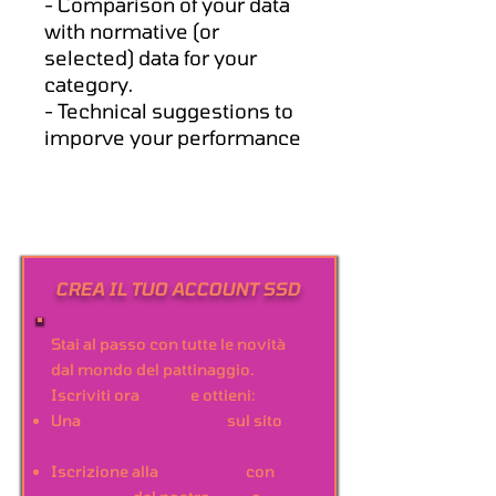
- Comparison of your data
with normative (or
selected) data for your
category.
- Technical suggestions to
imporve your performance
CREA IL TUO ACCOUNT SSD
Stai al passo con tutte le novità
dal mondo del pattinaggio.
Iscriviti ora
gratis
e ottieni:
Una
sezione personale
sul sito
www.speedskatingdata.com
Iscrizione alla
newsletter
con